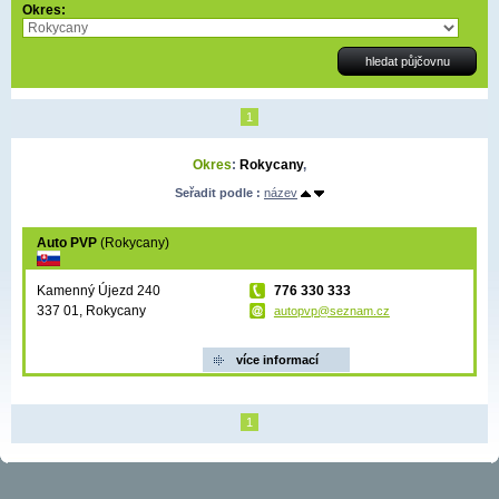
Okres:
1
Okres
:
Rokycany
,
Seřadit podle :
název
Auto PVP
(Rokycany)
Kamenný Újezd 240
776 330 333
337 01, Rokycany
autopvp@seznam.cz
více informací
1