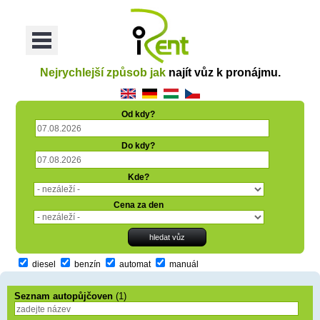
oriť
Otvoriť
Menu
Nejrychlejší způsob jak
najít vůz k pronájmu.
Od kdy?
Do kdy?
Kde?
Cena za den
diesel
benzín
automat
manuál
Seznam autopůjčoven
(1)