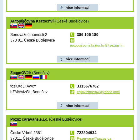
více informací
Autopůjčovna Kratochvíl
(České Budějovice)
Senovážné náměstí 2
386 106 180
370 01, České Budějovice
autopujcovna.kratochvil@seznam...
více informací
ZpqgeGVJir
(Benešov)
fozKXdLFAwxY
3315676762
hZMVwfzGk, Benešov
eglinvizholclaw@yahoo.com
více informací
Pozuz caravans,s.r.o.
(České Budějovice)
České Vrbné 2381
722804934
37011, České Budějovice
Rezervace@pozuz.cz