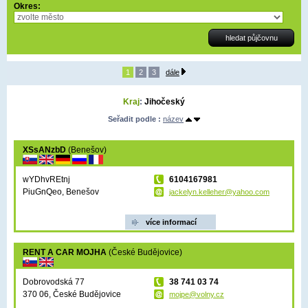
Okres:
1
2
3
dále
Kraj
:
Jihočeský
Seřadit podle :
název
XSsANzbD
(Benešov)
wYDhvREtnj
6104167981
PiuGnQeo, Benešov
jackelyn.kelleher@yahoo.com
více informací
RENT A CAR MOJHA
(České Budějovice)
Dobrovodská 77
38 741 03 74
370 06, České Budějovice
mojpe@volny.cz