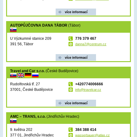
více informací
AUTOPŮJČOVNA DANA TÁBOR
(Tábor)
U Výzkumné stanice 209
776 379 467
391 56, Tábor
danna7@centrum.cz
více informací
Travel and Car s.r.o.
(České Budějovice)
Rudolfovská tř. 27
+420774006666
37001, České Budějovice
info@travelcar.cz
více informací
AMC – TRANS, s.r.o.
(Jindřichův Hradec)
9. května 202
384 388 414
377 01, Jindřichův Hradec
wasserbauer@atlas.cz