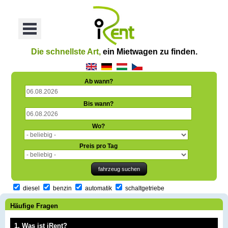
oriť
Otvoriť
Menu
Die schnellste Art,
ein Mietwagen zu finden.
Ab wann?
Bis wann?
Wo?
Preis pro Tag
diesel
benzin
automatik
schaltgetriebe
Häufige Fragen
1, Was ist iRent?