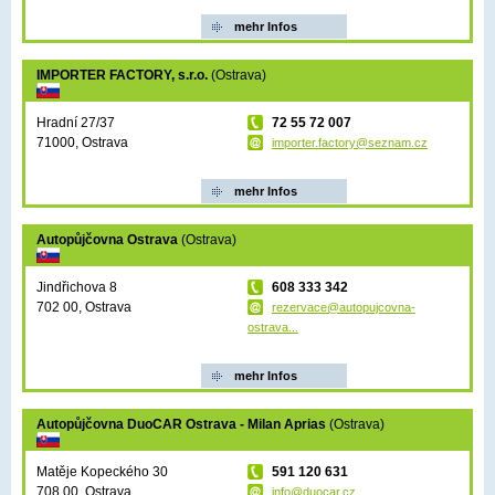
mehr Infos
IMPORTER FACTORY, s.r.o.
(Ostrava)
Hradní 27/37
72 55 72 007
71000, Ostrava
importer.factory@seznam.cz
mehr Infos
Autopůjčovna Ostrava
(Ostrava)
Jindřichova 8
608 333 342
702 00, Ostrava
rezervace@autopujcovna-
ostrava...
mehr Infos
Autopůjčovna DuoCAR Ostrava - Milan Aprias
(Ostrava)
Matěje Kopeckého 30
591 120 631
708 00, Ostrava
info@duocar.cz