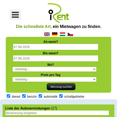
oriť
Otvoriť
Menu
Die schnellste Art,
ein Mietwagen zu finden.
Ab wann?
Bis wann?
Wo?
Preis pro Tag
diesel
benzin
automatik
schaltgetriebe
Liste der Autovermietungen
(17)