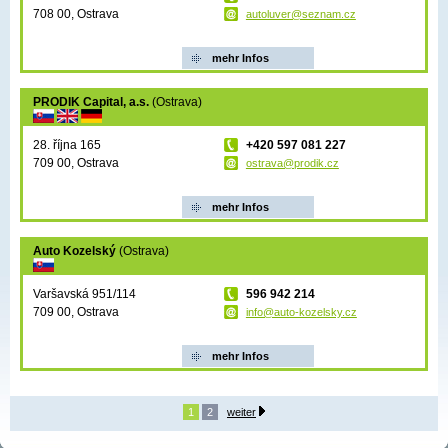
708 00, Ostrava
autoluver@seznam.cz
mehr Infos
PRODIK Capital, a.s.
(Ostrava)
28. října 165
+420 597 081 227
709 00, Ostrava
ostrava@prodik.cz
mehr Infos
Auto Kozelský
(Ostrava)
Varšavská 951/114
596 942 214
709 00, Ostrava
info@auto-kozelsky.cz
mehr Infos
1
2
weiter