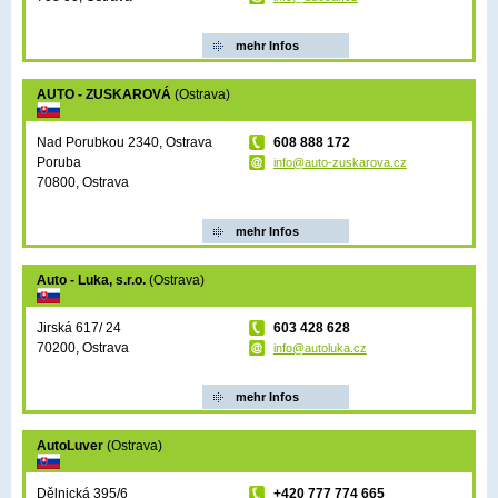
mehr Infos
AUTO - ZUSKAROVÁ
(Ostrava)
Nad Porubkou 2340, Ostrava
608 888 172
Poruba
info@auto-zuskarova.cz
70800, Ostrava
mehr Infos
Auto - Luka, s.r.o.
(Ostrava)
Jirská 617/ 24
603 428 628
70200, Ostrava
info@autoluka.cz
mehr Infos
AutoLuver
(Ostrava)
Dělnická 395/6
+420 777 774 665