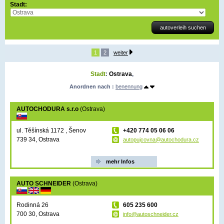
Stadt:
1
2
weiter
Stadt
:
Ostrava
,
Anordnen nach :
benennung
AUTOCHODURA s.r.o
(Ostrava)
ul. Těšínská 1172 , Šenov
+420 774 05 06 06
739 34, Ostrava
autopujcovna@autochodura.cz
mehr Infos
AUTO SCHNEIDER
(Ostrava)
Rodinná 26
605 235 600
700 30, Ostrava
info@autoschneider.cz