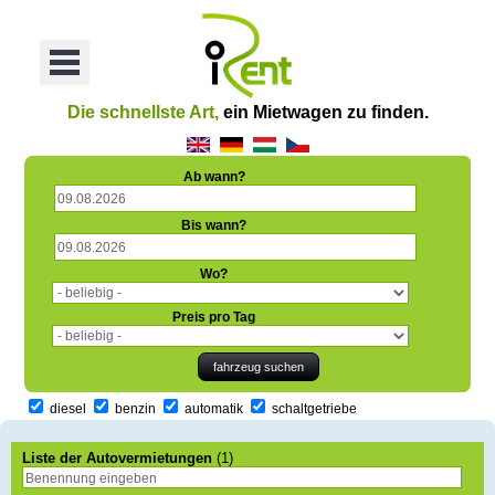
oriť
Otvoriť
Menu
Die schnellste Art,
ein Mietwagen zu finden.
Ab wann?
Bis wann?
Wo?
Preis pro Tag
diesel
benzin
automatik
schaltgetriebe
Liste der Autovermietungen
(1)