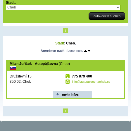
Stadt:
1
Stadt
:
Cheb
,
Anordnen nach :
benennung
Milan Juříček - Autopůjčovna
(Cheb)
Družstevní 15
775 879 400
350 02, Cheb
info@autopujcovnacheb.cz
mehr Infos
1