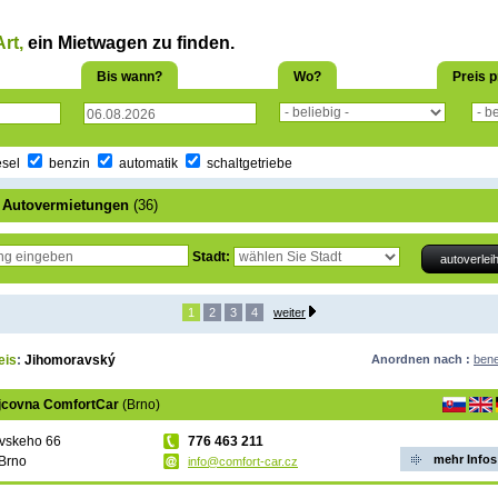
rt,
ein Mietwagen zu finden.
Bis wann?
Wo?
Preis p
esel
benzin
automatik
schaltgetriebe
r Autovermietungen
(36)
Stadt:
1
2
3
4
weiter
eis
:
Jihomoravský
Anordnen nach :
ben
jcovna ComfortCar
(Brno)
vskeho 66
‭776 463 211‬
mehr Infos
Brno
info@comfort-car.cz