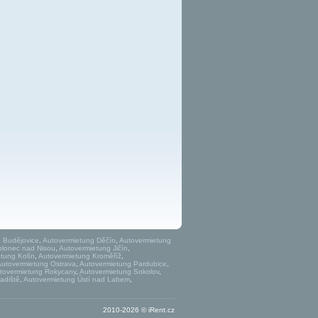
 Budějovice
,
Autovermietung Děčín
,
Autovermietung
blonec nad Nisou
,
Autovermietung Jičín
,
tung Kolín
,
Autovermietung Kroměříž
,
Autovermietung Ostrava
,
Autovermietung Pardubice
,
tovermietung Rokycany
,
Autovermietung Sokolov
,
adiště
,
Autovermietung Ústí nad Labem
,
2010-2026 © iRent.cz