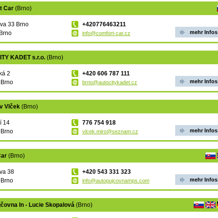
t Car
(Brno)
va 33 Brno
+420776463211
mehr Infos
Brno
info@comfort-car.cz
TY KADET s.r.o.
(Brno)
ká 2
+420 606 787 111
mehr Infos
 Brno
brno@autocitykadet.cz
av Vlček
(Brno)
í 14
776 754 918
mehr Infos
 Brno
vlcek.miro@seznam.cz
Car
(Brno)
va 38
+420 543 331 323
mehr Infos
 Brno
info@autopujcovnamps.com
čovna In - Lucie Skopalová
(Brno)