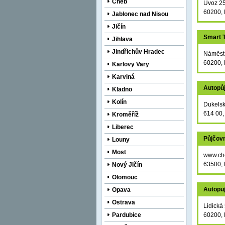
Cheb
Úvoz 2
60200, 
Jablonec nad Nisou
Jičín
Smart T
Jihlava
Jindřichův Hradec
Náměstí
60200, 
Karlovy Vary
Karviná
Autopůj
Kladno
Kolín
Dukelsk
614 00,
Kroměříž
Liberec
Půjčovn
Louny
Most
www.chc
63500, 
Nový Jičín
Olomouc
Autopu
Opava
Ostrava
Lidická
Pardubice
60200, 