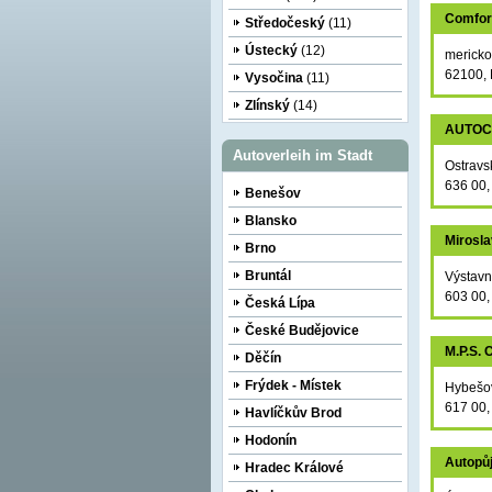
Comfor
Středočeský
(11)
Ústecký
(12)
mericko
62100, 
Vysočina
(11)
Zlínský
(14)
AUTOCI
Autoverleih im Stadt
Ostravs
636 00,
Benešov
Blansko
Mirosl
Brno
Bruntál
Výstavn
603 00,
Česká Lípa
České Budějovice
M.P.S. 
Děčín
Frýdek - Místek
Hybešo
617 00,
Havlíčkův Brod
Hodonín
Autopůj
Hradec Králové