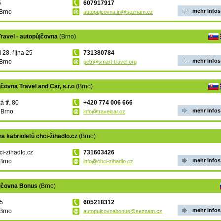
5
607917917
mehr Infos
Brno
autopujcovna.in@seznam.cz
ravel - autopůjčovna
(Brno)
 28. října 25
731380784
mehr Infos
Brno
petr@smart-travel.org
čovna Travel and Car, s.r.o
(Brno)
á tř. 80
+420 774 006 666
mehr Infos
 Brno
info@travelcar.cz
a kabrioletů chci-žihadlo.cz
(Brno)
i-zihadlo.cz
731603426
mehr Infos
Brno
info@chci-zihadlo.cz
jčovna Bonus
(Brno)
 5
605218312
mehr Infos
Brno
autopujcovnabonus@seznam.cz