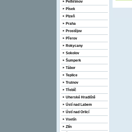
Pelhřimov
Písek
Plzeň
Praha
Prostějov
Přerov
Rokycany
Sokolov
Šumperk
Tábor
Teplice
Trutnov
Třebíč
Uherské Hradiště
Ústí nad Labem
Ústí nad Orlicí
Vsetín
Zlín