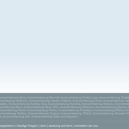
utovermietung Brno
,
Autovermietung Bruntál
,
Autovermietung Česká Lípa
,
Autovermietung České
overmietung Hodonín
,
Autovermietung Hradec Králové
,
Autovermietung Cheb
,
Autovermietung Ja
Hradec
,
Autovermietung Karlovy Vary
,
Autovermietung Karviná
,
Autovermietung Kladno
,
Autovermie
vermietung Most
,
Autovermietung Nový Jičín
,
Autovermietung Olomouc
,
Autovermietung Opava
,
tovermietung Plzeň
,
Autovermietung Praha
,
Autovermietung Prostějov
,
Autovermietung Přerov
,
Au
overmietung Teplice
,
Autovermietung Trutnov
,
Autovermietung Třebíč
,
Autovermietung Uherské Hr
ín
,
Autovermietung Zlín
,
Autovermietung Žďár nad Sázavou
egistrieren
|
häufige Fragen
|
irent
|
werbung auf irent
|
schreiben sie uns