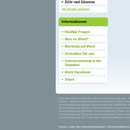
Žďár nad Sázavou
alle Bezirke abbilden
Informationen
Häufige Fragen
Was ist iRent?
Werbung auf iRent
Schreiben Sie uns
Autovermietung in der
Slowakei
iRent Facebook
Share
Autovermietung Benešov
,
Autovermietung Blansko
,
A
Frýdek - Místek
,
Autovermietung Havlíčkův Brod
,
Aut
Autovermietung Jihlava
,
Autovermietung Jindřichův 
Autovermietung Liberec
,
Autovermietung Louny
,
Auto
Autovermietung Pelhřimov
,
Autovermietung Písek
,
Au
Autovermietung Šumperk
,
Autovermietung Tábor
,
Aut
Autovermietung Ústí nad Orlicí
,
Autovermietung Vset
home
|
Liste der Autovermietungen
|
Autovermietung r