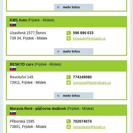
mehr Infos
KMS Auto
(Frýdek - Místek)
Uzavřená 1577,Šenov
596 890 033
739 34, Frýdek - Místek
kmsauto@kmsauto.cz
mehr Infos
BESKYD cars
(Frýdek - Místek)
Revoluční 149
774349080
73911, Frýdek - Místek
pujcovna@beskydcars.cz
mehr Infos
Moravia Rent - půjčovna dodávek
(Frýdek - Místek)
Příborská 1585
702074074
73801, Frýdek - Místek
moraviarent@email.cz