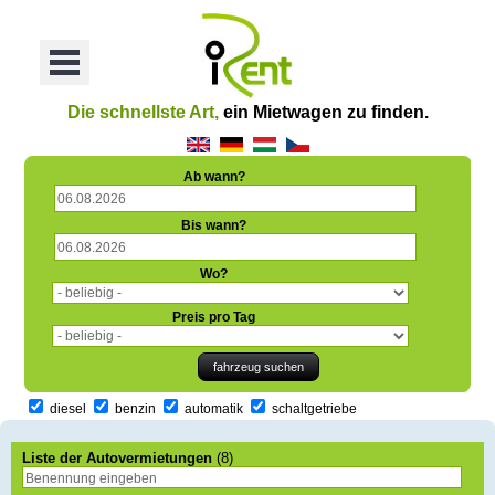
oriť
Otvoriť
Menu
Die schnellste Art,
ein Mietwagen zu finden.
Ab wann?
Bis wann?
Wo?
Preis pro Tag
diesel
benzin
automatik
schaltgetriebe
Liste der Autovermietungen
(8)