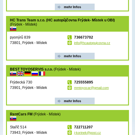
mehr Infos
HC Trans Team s.r.o. (HC autopůjčovna Frýdek- Místek u OBI)
(Frýdek - Místek)
pyonýrů 839
736673702
73801, Frýdek - Místek
info@hcautopujcovna.cz
mehr Infos
BEST TOYOSERVIS s.r.o.
(Frýdek - Místek)
Frýdecká 730
725555895
73901, Frýdek - Místek
mmtoyocar@gmail.com
mehr Infos
RentCars FM
(Frýdek - Místek)
Staříč 514
722711207
73943, Frýdek - Místek
j-korinek@post.cz