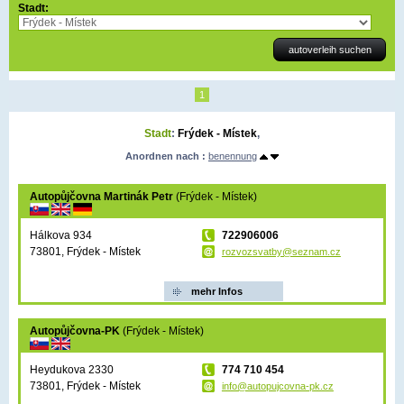
Stadt:
1
Stadt
:
Frýdek - Místek
,
Anordnen nach :
benennung
Autopůjčovna Martinák Petr
(Frýdek - Místek)
Hálkova 934
722906006
73801, Frýdek - Místek
rozvozsvatby@seznam.cz
mehr Infos
Autopůjčovna-PK
(Frýdek - Místek)
Heydukova 2330
774 710 454
73801, Frýdek - Místek
info@autopujcovna-pk.cz