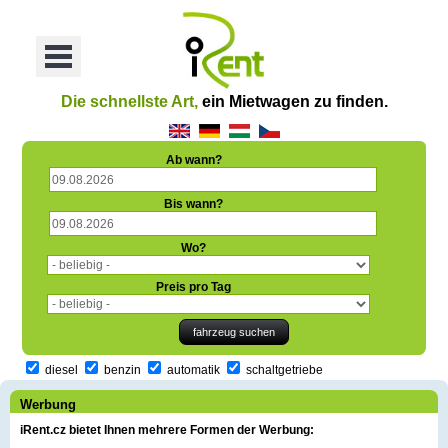
oriť
Otvoriť
Menu
Die schnellste Art,
ein Mietwagen zu finden.
Ab wann?
Bis wann?
Wo?
Preis pro Tag
diesel
benzin
automatik
schaltgetriebe
Werbung
iRent.cz bietet Ihnen mehrere Formen der Werbung: