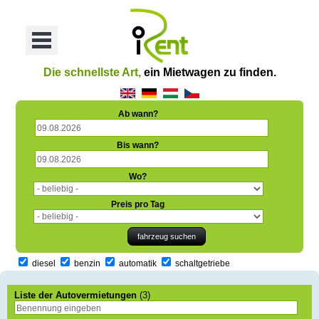
oriť
Otvoriť
Menu
Die schnellste Art,
ein Mietwagen zu finden.
Ab wann?
Bis wann?
Wo?
Preis pro Tag
diesel
benzin
automatik
schaltgetriebe
Liste der Autovermietungen
(3)