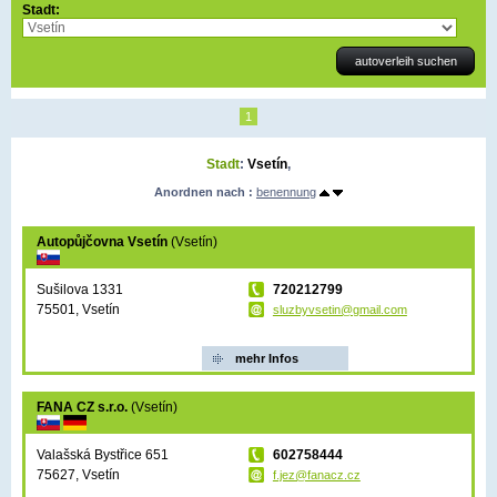
Stadt:
1
Stadt
:
Vsetín
,
Anordnen nach :
benennung
Autopůjčovna Vsetín
(Vsetín)
Sušilova 1331
720212799
75501, Vsetín
sluzbyvsetin@gmail.com
mehr Infos
FANA CZ s.r.o.
(Vsetín)
Valašská Bystřice 651
602758444
75627, Vsetín
f.jez@fanacz.cz