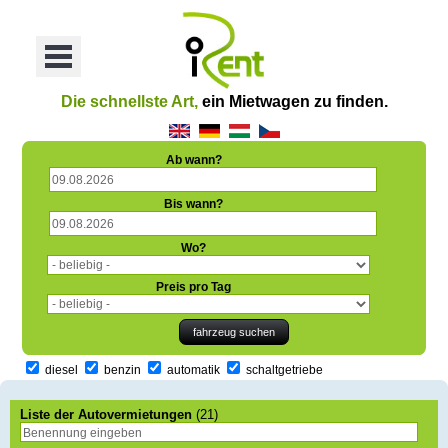
oriť
Otvoriť
Menu
Die schnellste Art,
ein Mietwagen zu finden.
Ab wann?
Bis wann?
Wo?
Preis pro Tag
diesel
benzin
automatik
schaltgetriebe
Liste der Autovermietungen
(21)