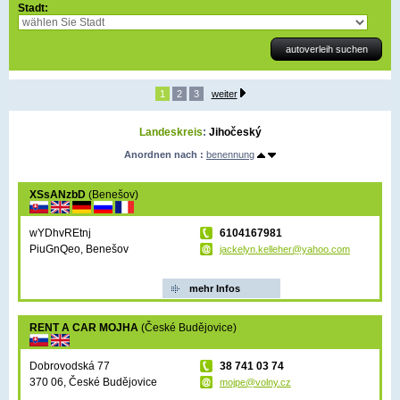
Stadt:
1
2
3
weiter
Landeskreis
:
Jihočeský
Anordnen nach :
benennung
XSsANzbD
(Benešov)
wYDhvREtnj
6104167981
PiuGnQeo, Benešov
jackelyn.kelleher@yahoo.com
mehr Infos
RENT A CAR MOJHA
(České Budějovice)
Dobrovodská 77
38 741 03 74
370 06, České Budějovice
mojpe@volny.cz