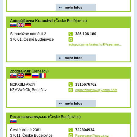
mehr Infos
Autopůjčovna Kratochvíl
(České Budějovice)
Senovážné náměstí 2
386 106 180
370 01, České Budějovice
autopujcovna.kratochvil@seznam...
mehr Infos
ZpqgeGVJir
(Benešov)
fozKXdLFAwxY
3315676762
hZMVwfzGk, Benešov
eglinvizholclaw@yahoo.com
mehr Infos
Pozuz caravans,s.r.o.
(České Budějovice)
České Vrbné 2381
722804934
37011, České Budějovice
Rezervace@pozuz.cz