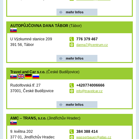
mehr Infos
AUTOPŮJČOVNA DANA TÁBOR
(Tábor)
U Výzkumné stanice 209
776 379 467
391 56, Tábor
danna7@centrum.cz
mehr Infos
Travel and Car s.r.o.
(České Budějovice)
Rudolfovská tř. 27
+420774006666
37001, České Budějovice
info@travelcar.cz
mehr Infos
AMC – TRANS, s.r.o.
(Jindřichův Hradec)
9. května 202
384 388 414
377 01, Jindřichův Hradec
wasserbauer@atlas.cz