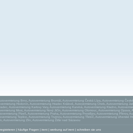
utovermietung Brno
,
Autovermietung Bruntál
,
Autovermietung Česká Lípa
,
Autovermietung České
overmietung Hodonín
,
Autovermietung Hradec Králové
,
Autovermietung Cheb
,
Autovermietung Ja
Hradec
,
Autovermietung Karlovy Vary
,
Autovermietung Karviná
,
Autovermietung Kladno
,
Autovermie
vermietung Most
,
Autovermietung Nový Jičín
,
Autovermietung Olomouc
,
Autovermietung Opava
,
tovermietung Plzeň
,
Autovermietung Praha
,
Autovermietung Prostějov
,
Autovermietung Přerov
,
Au
overmietung Teplice
,
Autovermietung Trutnov
,
Autovermietung Třebíč
,
Autovermietung Uherské Hr
ín
,
Autovermietung Zlín
,
Autovermietung Žďár nad Sázavou
egistrieren
|
häufige Fragen
|
irent
|
werbung auf irent
|
schreiben sie uns