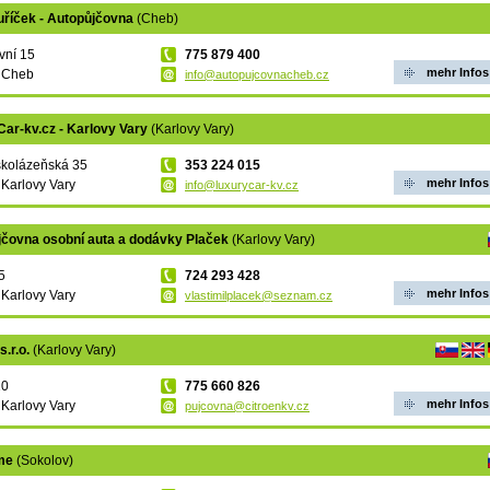
uříček - Autopůjčovna
(Cheb)
vní 15
775 879 400
mehr Infos
, Cheb
info@autopujcovnacheb.cz
ar-kv.cz - Karlovy Vary
(Karlovy Vary)
skolázeňská 35
353 224 015
mehr Infos
 Karlovy Vary
info@luxurycar-kv.cz
jčovna osobní auta a dodávky Plaček
(Karlovy Vary)
5
724 293 428
mehr Infos
 Karlovy Vary
vlastimilplacek@seznam.cz
s.r.o.
(Karlovy Vary)
10
775 660 826
mehr Infos
 Karlovy Vary
pujcovna@citroenkv.cz
.me
(Sokolov)