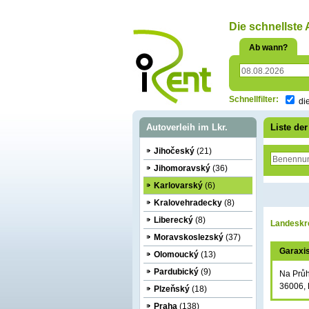
oriť
Die schnellste A
Ab wann?
Schnellfilter:
di
Autoverleih im Lkr.
Liste de
Jihočeský
(21)
Jihomoravský
(36)
Karlovarský
(6)
Kralovehradecky
(8)
Liberecký
(8)
Landeskr
Moravskoslezský
(37)
Garaxi
Olomoucký
(13)
Pardubický
(9)
Na Prů
36006, 
Plzeňský
(18)
Praha
(138)