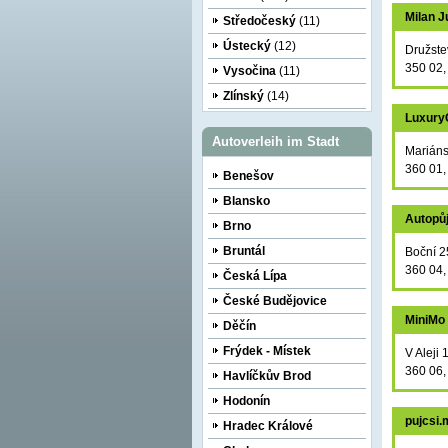
Milan J
Středočeský
(11)
Ústecký
(12)
Družste
350 02
Vysočina
(11)
Zlínský
(14)
LuxuryC
Autoverleih im Stadt
Marián
360 01,
Benešov
Blansko
Autopů
Brno
Bruntál
Boční 2
360 04,
Česká Lípa
České Budějovice
MiniMo 
Děčín
Frýdek - Místek
V Aleji 
360 06,
Havlíčkův Brod
Hodonín
pujcsi
Hradec Králové