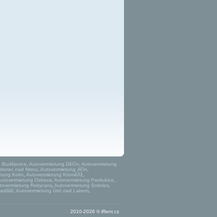
 Budějovice
,
Autovermietung Děčín
,
Autovermietung
blonec nad Nisou
,
Autovermietung Jičín
,
tung Kolín
,
Autovermietung Kroměříž
,
Autovermietung Ostrava
,
Autovermietung Pardubice
,
tovermietung Rokycany
,
Autovermietung Sokolov
,
adiště
,
Autovermietung Ústí nad Labem
,
2010-2026 © iRent.cz