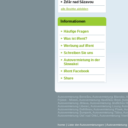
Žďár nad Sázavou
alle Bezirke abbilden
Informationen
Häufige Fragen
Was ist iRent?
Werbung auf iRent
Schreiben Sie uns
Autovermietung in der
Slowakei
iRent Facebook
Share
Autovermietung Benešov
,
Autovermietung Blansko
,
A
Frýdek - Místek
,
Autovermietung Havlíčkův Brod
,
Aut
Autovermietung Jihlava
,
Autovermietung Jindřichův 
Autovermietung Liberec
,
Autovermietung Louny
,
Auto
Autovermietung Pelhřimov
,
Autovermietung Písek
,
Au
Autovermietung Šumperk
,
Autovermietung Tábor
,
Aut
Autovermietung Ústí nad Orlicí
,
Autovermietung Vset
home
|
Liste der Autovermietungen
|
Autovermietung r