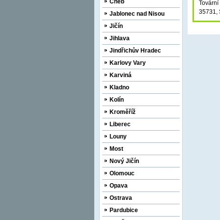
Cheb
Tovární
35731, 
Jablonec nad Nisou
Jičín
Jihlava
Jindřichův Hradec
Karlovy Vary
Karviná
Kladno
Kolín
Kroměříž
Liberec
Louny
Most
Nový Jičín
Olomouc
Opava
Ostrava
Pardubice