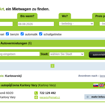
rt,
ein Mietwagen zu finden.
Bis wann?
Wo?
Preis p
esel
benzin
automatik
schaltgetriebe
r Autovermietungen
(6)
Stadt:
1
eis
:
Karlovarský
Anordnen nach :
ben
s autopůjčovna Karlovy Vary
(Karlovy Vary)
honě 60/20
722 129 492
mehr Infos
Karlovy Vary
garaxis@email.cz