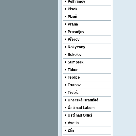
Pelhřimov
Písek
Plzeň
Praha
Prostějov
Přerov
Rokycany
Sokolov
Šumperk
Tábor
Teplice
Trutnov
Třebíč
Uherské Hradiště
Ústí nad Labem
Ústí nad Orlicí
Vsetín
Zlín