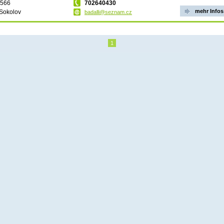
 566
702640430
mehr Infos
Sokolov
badalli@seznam.cz
1