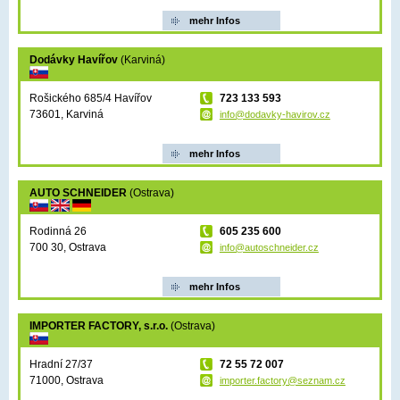
mehr Infos
Dodávky Havířov
(Karviná)
Rošického 685/4 Havířov
723 133 593
73601, Karviná
info@dodavky-havirov.cz
mehr Infos
AUTO SCHNEIDER
(Ostrava)
Rodinná 26
605 235 600
700 30, Ostrava
info@autoschneider.cz
mehr Infos
IMPORTER FACTORY, s.r.o.
(Ostrava)
Hradní 27/37
72 55 72 007
71000, Ostrava
importer.factory@seznam.cz