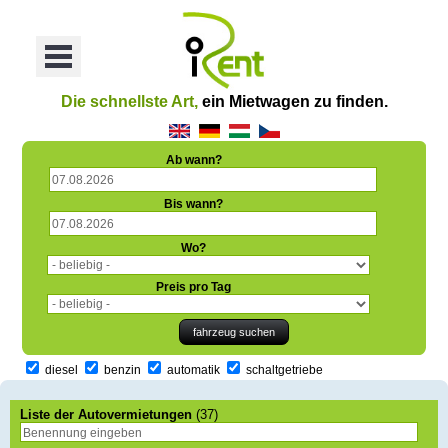
oriť
Otvoriť
Menu
Die schnellste Art,
ein Mietwagen zu finden.
Ab wann?
Bis wann?
Wo?
Preis pro Tag
diesel
benzin
automatik
schaltgetriebe
Liste der Autovermietungen
(37)