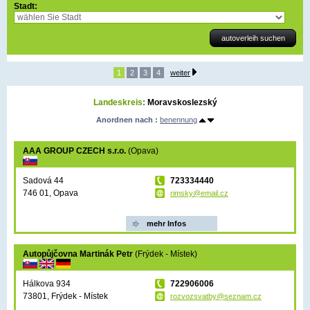
Stadt:
1
2
3
4
weiter
Landeskreis
:
Moravskoslezský
Anordnen nach :
benennung
AAA GROUP CZECH s.r.o.
(Opava)
Sadová 44
723334440
746 01, Opava
rimsky@email.cz
mehr Infos
Autopůjčovna Martinák Petr
(Frýdek - Místek)
Hálkova 934
722906006
73801, Frýdek - Místek
rozvozsvatby@seznam.cz