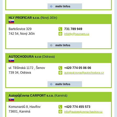
mehr Infos
HLY PROFICAR s.r.o.
(Nový Jičín)
Bartošovice 329
731 789 949
742 54, Nový Jičín
infohly@seznam.cz
mehr Infos
AUTOCHODURA s.r.o
(Ostrava)
ul. Těšínská 1172 , Šenov
+420 774 05 06 06
739 34, Ostrava
autopujcovna@autochodura.cz
mehr Infos
Autopůjčovna CARPORT s.r.o.
(Karviná)
Komunardů 8, Havířov
+420 774 455 573
73601, Karviná
info@autopujcovna-havirov.cz