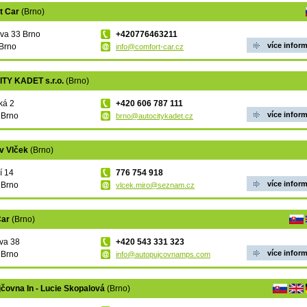
t Car
(Brno)
va 33 Brno
+420776463211
více infor
Brno
info@comfort-car.cz
TY KADET s.r.o.
(Brno)
ká 2
+420 606 787 111
více infor
 Brno
brno@autocitykadet.cz
av Vlček
(Brno)
í 14
776 754 918
více infor
 Brno
vlcek.miro@seznam.cz
Car
(Brno)
va 38
+420 543 331 323
více infor
 Brno
info@autopujcovnamps.com
čovna In - Lucie Skopalová
(Brno)