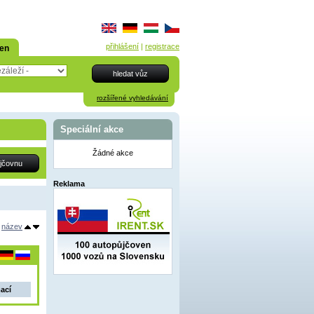
přihlášení
|
registrace
den
rozšířené vyhledávání
Speciální akce
Žádné akce
Reklama
název
mací