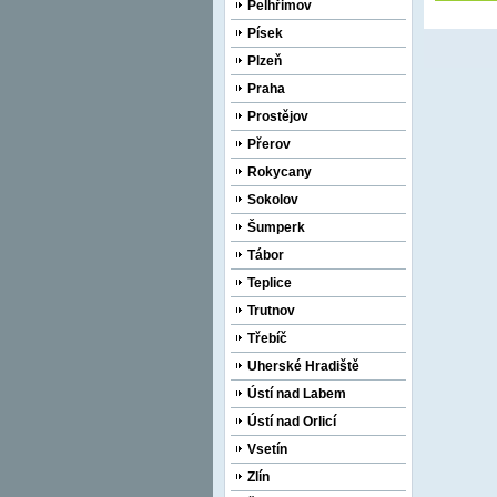
Pelhřimov
Písek
Plzeň
Praha
Prostějov
Přerov
Rokycany
Sokolov
Šumperk
Tábor
Teplice
Trutnov
Třebíč
Uherské Hradiště
Ústí nad Labem
Ústí nad Orlicí
Vsetín
Zlín