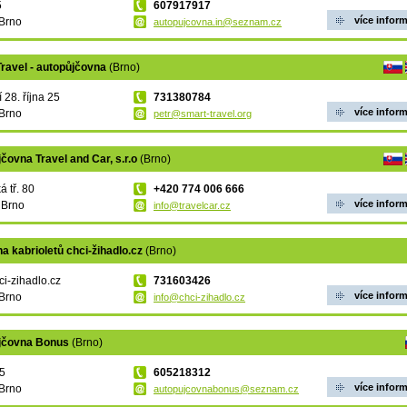
5
607917917
více infor
Brno
autopujcovna.in@seznam.cz
ravel - autopůjčovna
(Brno)
 28. října 25
731380784
více infor
Brno
petr@smart-travel.org
čovna Travel and Car, s.r.o
(Brno)
á tř. 80
+420 774 006 666
více infor
 Brno
info@travelcar.cz
a kabrioletů chci-žihadlo.cz
(Brno)
i-zihadlo.cz
731603426
více infor
Brno
info@chci-zihadlo.cz
jčovna Bonus
(Brno)
 5
605218312
více infor
Brno
autopujcovnabonus@seznam.cz