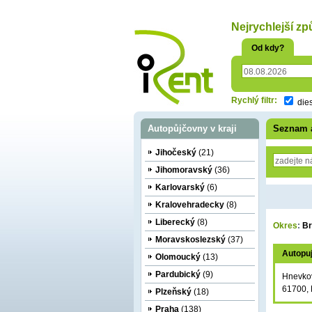
oriť
Nejrychlejší zp
Od kdy?
Rychlý filtr:
die
Autopůjčovny v kraji
Seznam 
Jihočeský
(21)
Jihomoravský
(36)
Karlovarský
(6)
Kralovehradecky
(8)
Liberecký
(8)
Okres
:
Br
Moravskoslezský
(37)
Autopu
Olomoucký
(13)
Pardubický
(9)
Hnevko
61700, 
Plzeňský
(18)
Praha
(138)