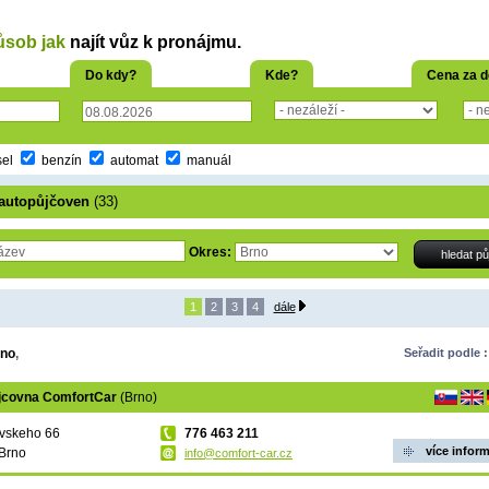
ůsob jak
najít vůz k pronájmu.
Do kdy?
Kde?
Cena za 
sel
benzín
automat
manuál
autopůjčoven
(33)
Okres:
1
2
3
4
dále
no
,
Seřadit podle :
jcovna ComfortCar
(Brno)
vskeho 66
‭776 463 211‬
více infor
Brno
info@comfort-car.cz