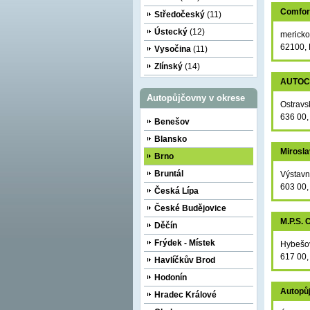
Comfor
Středočeský
(11)
Ústecký
(12)
mericko
62100, 
Vysočina
(11)
Zlínský
(14)
AUTOCI
Autopůjčovny v okrese
Ostravs
636 00,
Benešov
Blansko
Mirosl
Brno
Bruntál
Výstavn
603 00,
Česká Lípa
České Budějovice
M.P.S. 
Děčín
Frýdek - Místek
Hybešo
617 00,
Havlíčkův Brod
Hodonín
Autopůj
Hradec Králové