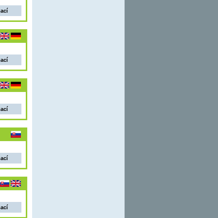
mací
mací
mací
mací
mací