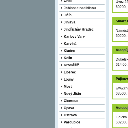
Cheb
Úvoz 2
60200, 
Jablonec nad Nisou
Jičín
Smart T
Jihlava
Jindřichův Hradec
Náměstí
60200, 
Karlovy Vary
Karviná
Autopůj
Kladno
Kolín
Dukelsk
614 00,
Kroměříž
Liberec
Půjčovn
Louny
Most
www.chc
63500, 
Nový Jičín
Olomouc
Autopu
Opava
Ostrava
Lidická
Pardubice
60200, 