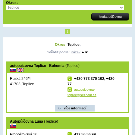
Okres:
1
Okres
:
Teplice
,
Seřadit podle :
název
autopujcovna Teplice - Bohemia
(Teplice)
Ruská 246/4
+420 773 370 102, +420
41703, Teplice
77...
autopujcovna-
teplice@seznam.cz
více informací
Autopůjčovna Luna
(Teplice)
Proboštovská 16
417 56 56 99