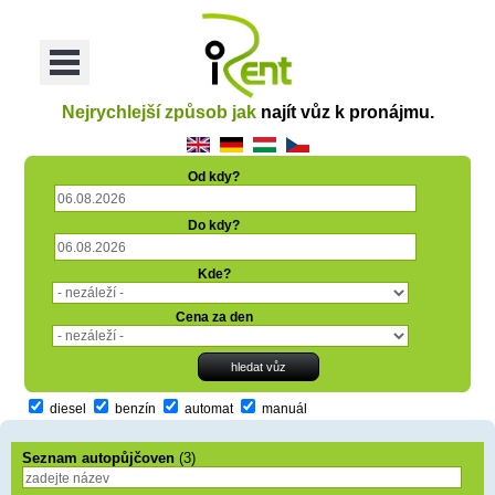
oriť
Otvoriť
Menu
Nejrychlejší způsob jak
najít vůz k pronájmu.
Od kdy?
Do kdy?
Kde?
Cena za den
diesel
benzín
automat
manuál
Seznam autopůjčoven
(3)