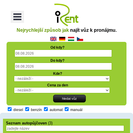
oriť
Otvoriť
Menu
Nejrychlejší způsob jak
najít vůz k pronájmu.
Od kdy?
Do kdy?
Kde?
Cena za den
diesel
benzín
automat
manuál
Seznam autopůjčoven
(3)