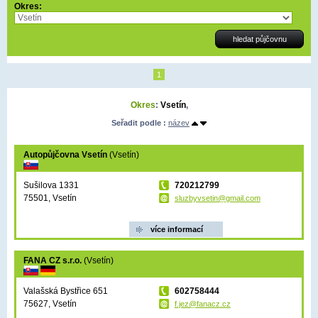
Okres:
1
Okres
:
Vsetín
,
Seřadit podle :
název
Autopůjčovna Vsetín
(Vsetín)
Sušilova 1331
720212799
75501, Vsetín
sluzbyvsetin@gmail.com
více informací
FANA CZ s.r.o.
(Vsetín)
Valašská Bystřice 651
602758444
75627, Vsetín
f.jez@fanacz.cz