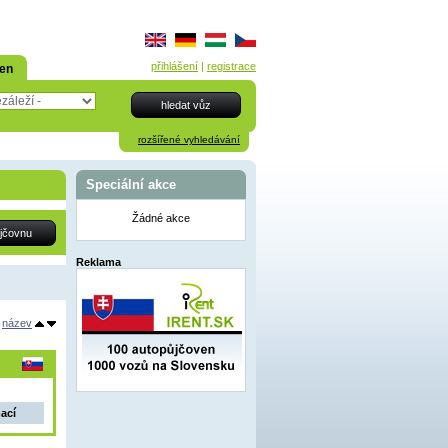
přihlášení
|
registrace
den
rozšířené vyhledávání
Speciální akce
Žádné akce
Reklama
název
mací