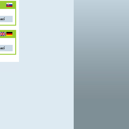
mací
mací