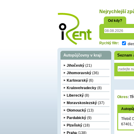
oriť
Nejrychlejší zp
Od kdy?
Rychlý filtr:
die
Autopůjčovny v kraji
Seznam 
Jihočeský
(21)
Jihomoravský
(36)
Karlovarský
(6)
Kralovehradecky
(8)
Liberecký
(8)
Okres
:
Tř
Moravskoslezský
(37)
Autopů
Olomoucký
(13)
Pardubický
(9)
Třebíč 
67401, 
Plzeňský
(18)
Praha
(138)