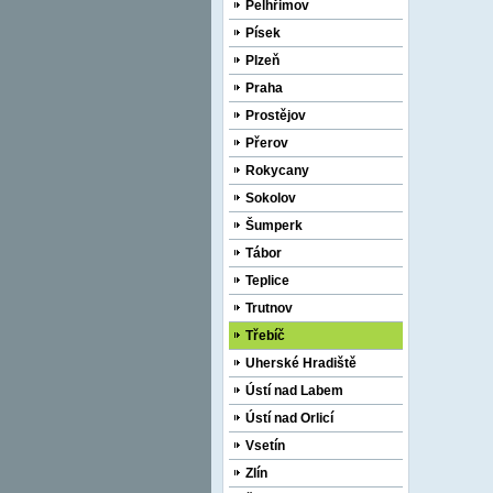
Pelhřimov
Písek
Plzeň
Praha
Prostějov
Přerov
Rokycany
Sokolov
Šumperk
Tábor
Teplice
Trutnov
Třebíč
Uherské Hradiště
Ústí nad Labem
Ústí nad Orlicí
Vsetín
Zlín