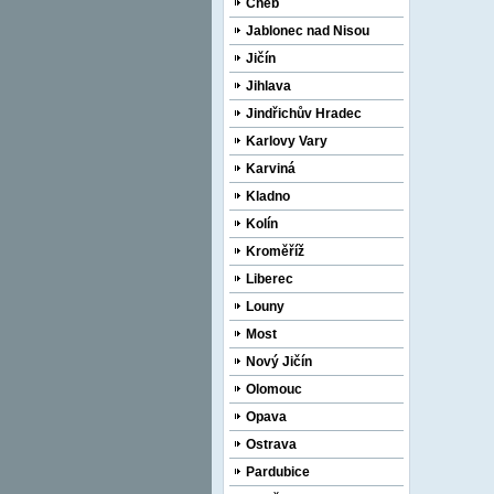
Cheb
Jablonec nad Nisou
Jičín
Jihlava
Jindřichův Hradec
Karlovy Vary
Karviná
Kladno
Kolín
Kroměříž
Liberec
Louny
Most
Nový Jičín
Olomouc
Opava
Ostrava
Pardubice