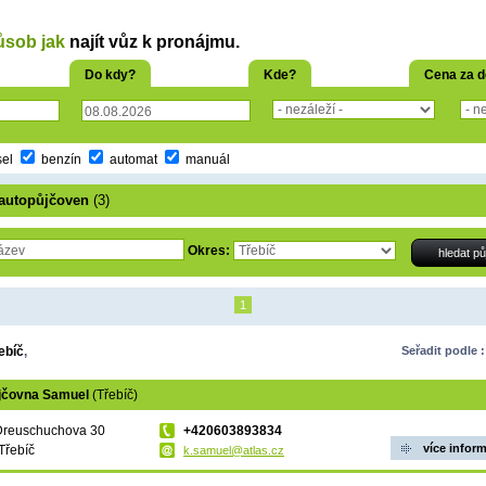
ůsob jak
najít vůz k pronájmu.
Do kdy?
Kde?
Cena za 
sel
benzín
automat
manuál
autopůjčoven
(3)
Okres:
1
ebíč
,
Seřadit podle :
jčovna Samuel
(Třebíč)
Dreuschuchova 30
+420603893834
více infor
Třebíč
k.samuel@atlas.cz