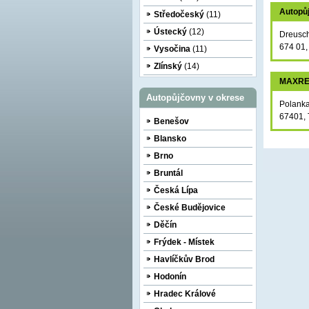
Autopů
Středočeský
(11)
Ústecký
(12)
Dreusc
674 01,
Vysočina
(11)
Zlínský
(14)
MAXR
Autopůjčovny v okrese
Polank
67401, 
Benešov
Blansko
Brno
Bruntál
Česká Lípa
České Budějovice
Děčín
Frýdek - Místek
Havlíčkův Brod
Hodonín
Hradec Králové