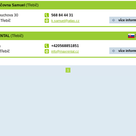
jčovna Samuel
(Třebíč)
huchova 30
568 84 44 31
více infor
 Třebíč
k.samuel@atlas.cz
ENTAL
(Třebíč)
a
+420568851851
více infor
Třebíč
info@maxrental.cz
1