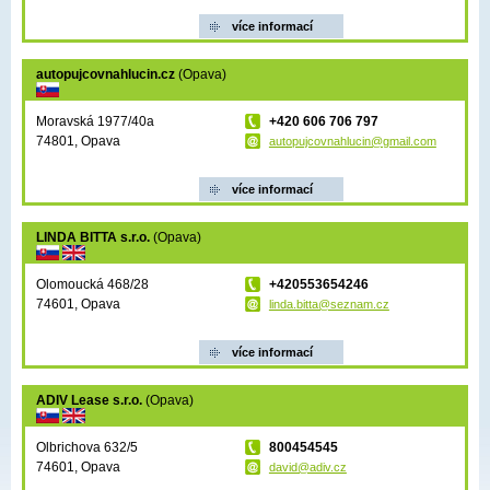
více informací
autopujcovnahlucin.cz
(Opava)
Moravská 1977/40a
+420 606 706 797
74801, Opava
autopujcovnahlucin@gmail.com
více informací
LINDA BITTA s.r.o.
(Opava)
Olomoucká 468/28
+420553654246
74601, Opava
linda.bitta@seznam.cz
více informací
ADIV Lease s.r.o.
(Opava)
Olbrichova 632/5
800454545
74601, Opava
david@adiv.cz