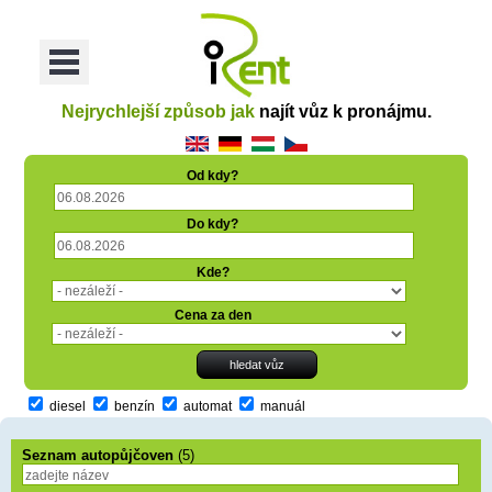
oriť
Otvoriť
Menu
Nejrychlejší způsob jak
najít vůz k pronájmu.
Od kdy?
Do kdy?
Kde?
Cena za den
diesel
benzín
automat
manuál
Seznam autopůjčoven
(5)