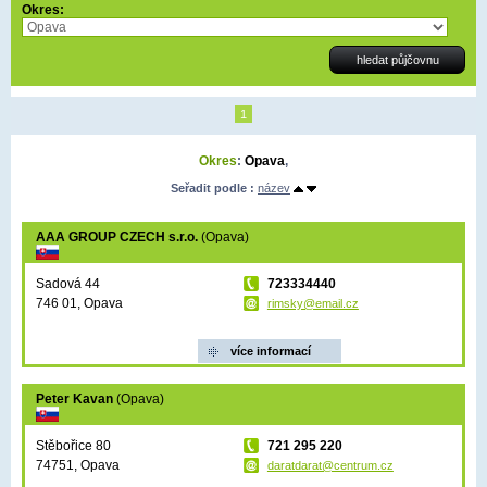
Okres:
1
Okres
:
Opava
,
Seřadit podle :
název
AAA GROUP CZECH s.r.o.
(Opava)
Sadová 44
723334440
746 01, Opava
rimsky@email.cz
více informací
Peter Kavan
(Opava)
Stěbořice 80
721 295 220
74751, Opava
daratdarat@centrum.cz