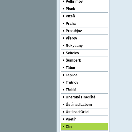
Pelhřimov
Písek
Plzeň
Praha
Prostějov
Přerov
Rokycany
Sokolov
Šumperk
Tábor
Teplice
Trutnov
Třebíč
Uherské Hradiště
Ústí nad Labem
Ústí nad Orlicí
Vsetín
Zlín