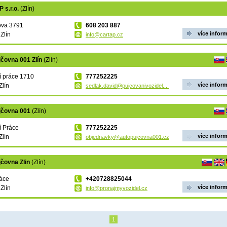
 s.r.o.
(Zlín)
ova 3791
608 203 887
více infor
Zlín
info@cartap.cz
čovna 001 Zlín
(Zlín)
 práce 1710
777252225
více infor
Zlín
sedlak.david@pujcovanivozidel....
jčovna 001
(Zlín)
í Práce
777252225
více infor
Zlín
objednavky@autopujcovna001.cz
jčovna Zlin
(Zlín)
áce
+420728825044
více infor
Zlín
info@pronajmyvozidel.cz
1