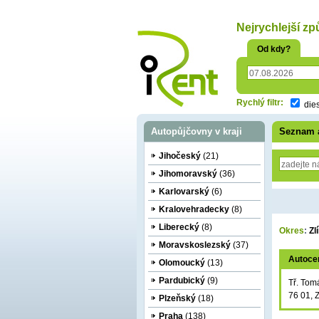
oriť
Nejrychlejší zp
Od kdy?
Rychlý filtr:
die
Autopůjčovny v kraji
Seznam 
Jihočeský
(21)
Jihomoravský
(36)
Karlovarský
(6)
Kralovehradecky
(8)
Liberecký
(8)
Okres
:
Zl
Moravskoslezský
(37)
Autocen
Olomoucký
(13)
Pardubický
(9)
Tř. Tom
76 01, Z
Plzeňský
(18)
Praha
(138)