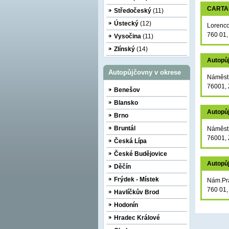
CARTAP
Středočeský
(11)
Ústecký
(12)
Lorenc
760 01, 
Vysočina
(11)
Zlínský
(14)
Autopůj
Autopůjčovny v okrese
Náměstí
76001, 
Benešov
Blansko
Autopů
Brno
Bruntál
Náměst
76001, 
Česká Lípa
České Budějovice
Autopů
Děčín
Frýdek - Místek
Nám.Pr
760 01, 
Havlíčkův Brod
Hodonín
Hradec Králové