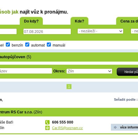
ůsob jak
najít vůz k pronájmu.
Do kdy?
Kde?
Cena za 
sel
benzín
automat
manuál
autopůjčoven
(5)
Okres:
1
ín
,
Seřadit podle :
trum RS Car s.r.o.
(Zlín)
áše Baťi
606 555 000
více infor
lín
Car.RS@seznam.cz