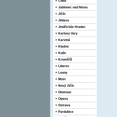
Cheb
Jablonec nad Nisou
Jičín
Jihlava
Jindřichův Hradec
Karlovy Vary
Karviná
Kladno
Kolín
Kroměříž
Liberec
Louny
Most
Nový Jičín
Olomouc
Opava
Ostrava
Pardubice