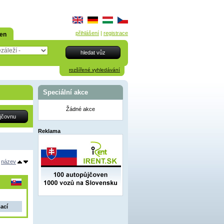
přihlášení
|
registrace
den
rozšířené vyhledávání
Speciální akce
Žádné akce
Reklama
název
mací