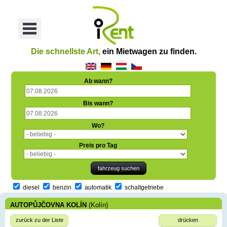
oriť
Otvoriť
Menu
Die schnellste Art,
ein Mietwagen zu finden.
Ab wann?
Bis wann?
Wo?
Preis pro Tag
diesel
benzin
automatik
schaltgetriebe
AUTOPŮJČOVNA KOLÍN
(Kolín)
zurück zu der Liste
drücken