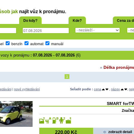
ůsob jak
najít vůz k pronájmu.
Do kdy?
Kde?
Cena za 
sel
benzín
automat
manuál
 vozy k pronájmu
: 07.08.2026 - 07.08.2026
(6)
»
Délka pronájm
1
ledáváni
|
nové vyhledávání
Seřadit podle :
cena
,
název
,
nej
SMART forTW
Značka
220,00 Kč
zobrazit detail