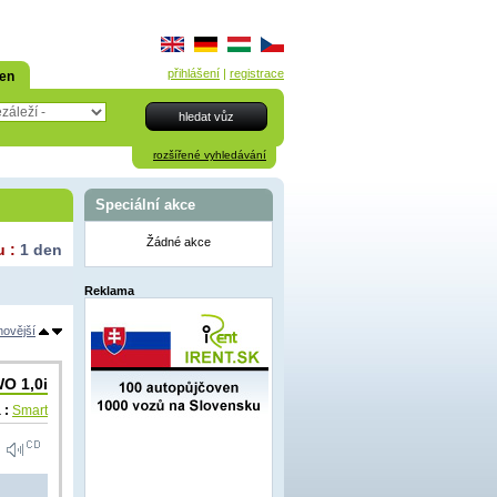
přihlášení
|
registrace
den
rozšířené vyhledávání
Speciální akce
Žádné akce
u :
1 den
Reklama
novější
O 1,0i
 :
Smart