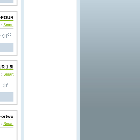
rFOUR
 :
Smart
R 1,5i
 :
Smart
Fortwo
 :
Smart