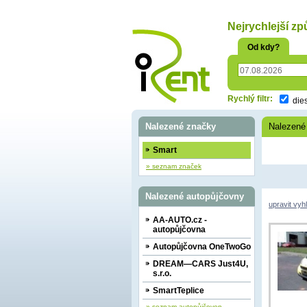
oriť
Nejrychlejší zp
Od kdy?
Rychlý filtr:
die
Nalezené značky
Nalezené
Smart
» seznam značek
Nalezené autopůjčovny
upravit vyh
AA-AUTO.cz -
autopůjčovna
Autopůjčovna OneTwoGo
DREAM—CARS Just4U,
s.r.o.
SmartTeplice
» seznam autopůjčoven