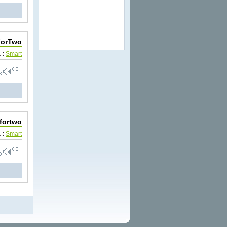
ForTwo
 :
Smart
fortwo
 :
Smart