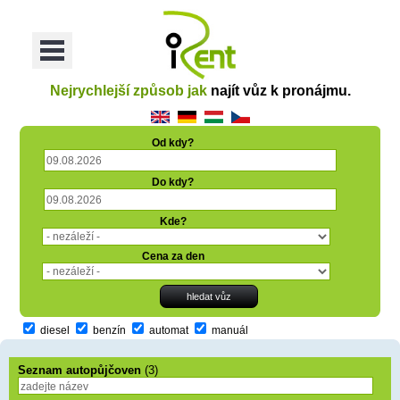
oriť
Otvoriť
Menu
Nejrychlejší způsob jak
najít vůz k pronájmu.
Od kdy?
Do kdy?
Kde?
Cena za den
diesel
benzín
automat
manuál
Seznam autopůjčoven
(3)