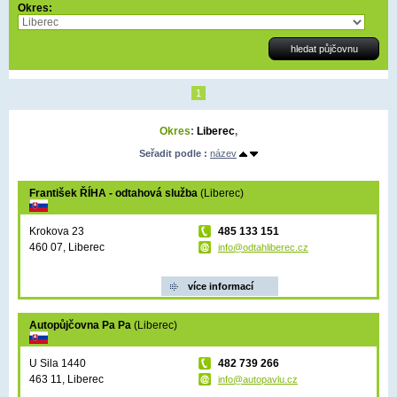
Okres:
1
Okres
:
Liberec
,
Seřadit podle :
název
František ŘÍHA - odtahová služba
(Liberec)
Krokova 23
485 133 151
460 07, Liberec
info@odtahliberec.cz
více informací
Autopůjčovna Pa Pa
(Liberec)
U Sila 1440
482 739 266
463 11, Liberec
info@autopavlu.cz