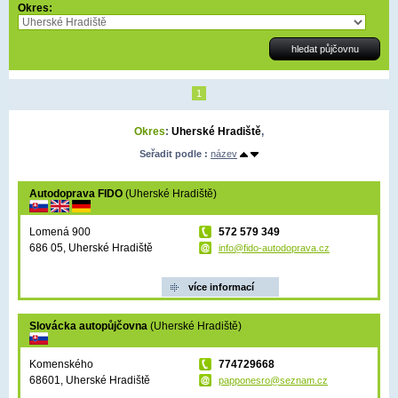
Okres:
1
Okres
:
Uherské Hradiště
,
Seřadit podle :
název
Autodoprava FIDO
(Uherské Hradiště)
Lomená 900
572 579 349
686 05, Uherské Hradiště
info@fido-autodoprava.cz
více informací
Slovácka autopůjčovna
(Uherské Hradiště)
Komenského
774729668
68601, Uherské Hradiště
papponesro@seznam.cz