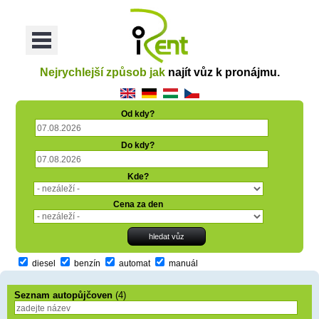
oriť
Otvoriť
Menu
Nejrychlejší způsob jak
najít vůz k pronájmu.
Od kdy?
Do kdy?
Kde?
Cena za den
diesel
benzín
automat
manuál
Seznam autopůjčoven
(4)