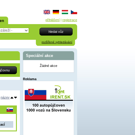
přihlášení
|
registrace
den
rozšířené vyhledávání
Speciální akce
Žádné akce
Reklama
název
mací