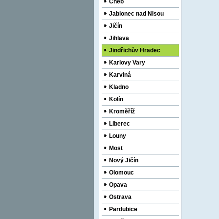
Cheb
Jablonec nad Nisou
Jičín
Jihlava
Jindřichův Hradec
Karlovy Vary
Karviná
Kladno
Kolín
Kroměříž
Liberec
Louny
Most
Nový Jičín
Olomouc
Opava
Ostrava
Pardubice