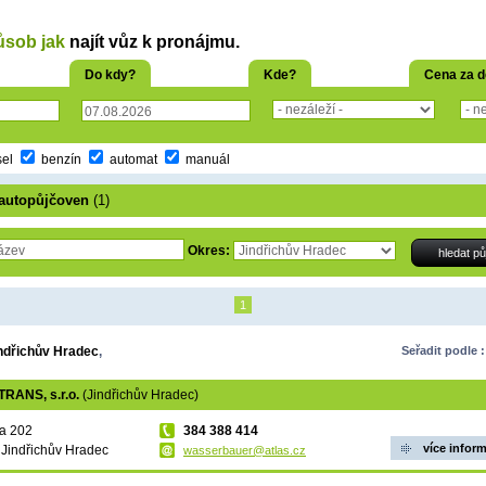
ůsob jak
najít vůz k pronájmu.
Do kdy?
Kde?
Cena za 
sel
benzín
automat
manuál
autopůjčoven
(1)
Okres:
1
ndřichův Hradec
,
Seřadit podle :
TRANS, s.r.o.
(Jindřichův Hradec)
na 202
384 388 414
více infor
 Jindřichův Hradec
wasserbauer@atlas.cz