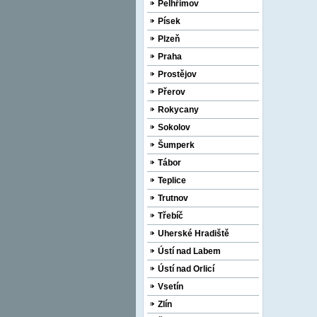
Pelhřimov
Písek
Plzeň
Praha
Prostějov
Přerov
Rokycany
Sokolov
Šumperk
Tábor
Teplice
Trutnov
Třebíč
Uherské Hradiště
Ústí nad Labem
Ústí nad Orlicí
Vsetín
Zlín