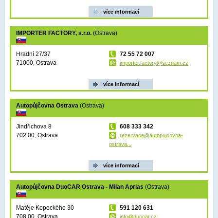
více informací
IMPORTER FACTORY, s.r.o.
(Ostrava)
Hradní 27/37
72 55 72 007
71000, Ostrava
importer.factory@seznam.cz
více informací
Autopůjčovna Ostrava
(Ostrava)
Jindřichova 8
608 333 342
702 00, Ostrava
rezervace@autopujcovna-
ostrava...
více informací
Autopůjčovna DuoCAR Ostrava - Milan Aprias
(Ostrava)
Matěje Kopeckého 30
591 120 631
708 00, Ostrava
info@duocar.cz