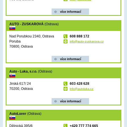
více informací
AUTO - ZUSKAROVÁ
(Ostrava)
Nad Porubkou 2340, Ostrava
608 888 172
Poruba
info@auto-zuskarova.cz
70800, Ostrava
více informací
Auto - Luka, s.r.o.
(Ostrava)
Jirská 617/ 24
603 428 628
70200, Ostrava
info@autoluka.cz
více informací
AutoLuver
(Ostrava)
Dělnická 395/6
+420 777 774 665