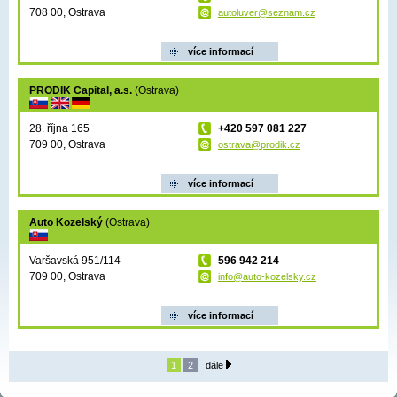
708 00, Ostrava
autoluver@seznam.cz
více informací
PRODIK Capital, a.s.
(Ostrava)
28. října 165
+420 597 081 227
709 00, Ostrava
ostrava@prodik.cz
více informací
Auto Kozelský
(Ostrava)
Varšavská 951/114
596 942 214
709 00, Ostrava
info@auto-kozelsky.cz
více informací
1
2
dále