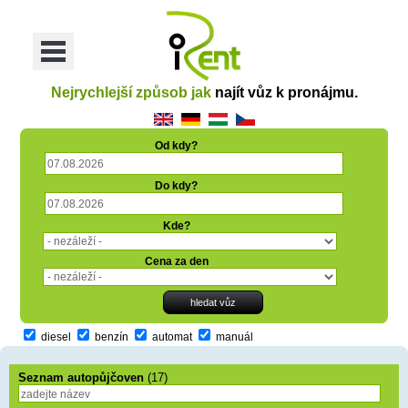
oriť
Otvoriť
Menu
Nejrychlejší způsob jak
najít vůz k pronájmu.
Od kdy?
Do kdy?
Kde?
Cena za den
diesel
benzín
automat
manuál
Seznam autopůjčoven
(17)