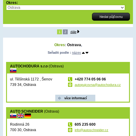
Okres:
1
2
dále
Okres
:
Ostrava
,
Seřadit podle :
název
AUTOCHODURA s.r.o
(Ostrava)
ul. Těšínská 1172 , Šenov
+420 774 05 06 06
739 34, Ostrava
autopujcovna@autochodura.cz
více informací
AUTO SCHNEIDER
(Ostrava)
Rodinná 26
605 235 600
700 30, Ostrava
info@autoschneider.cz