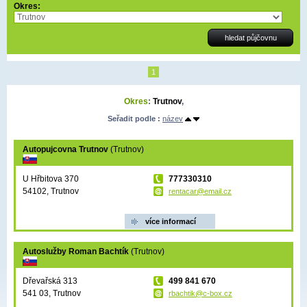
Okres:
1
Okres
:
Trutnov
,
Seřadit podle :
název
Autopujcovna Trutnov
(Trutnov)
U Hřbitova 370
777330310
54102, Trutnov
rentacar@email.cz
více informací
Autoslužby Roman Bachtík
(Trutnov)
Dřevařská 313
499 841 670
541 03, Trutnov
rbachtik@c-box.cz