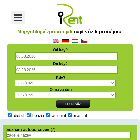
oriť
Otvoriť
Menu
Nejrychlejší způsob jak
najít vůz k pronájmu.
Od kdy?
Do kdy?
Kde?
Cena za den
diesel
benzín
automat
manuál
Seznam autopůjčoven
(2)