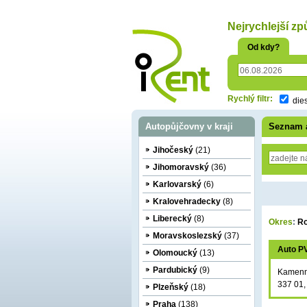
oriť
Nejrychlejší zp
Od kdy?
Rychlý filtr:
die
Autopůjčovny v kraji
Seznam 
Jihočeský
(21)
Jihomoravský
(36)
Karlovarský
(6)
Kralovehradecky
(8)
Liberecký
(8)
Okres
:
R
Moravskoslezský
(37)
Auto P
Olomoucký
(13)
Pardubický
(9)
Kamenn
337 01,
Plzeňský
(18)
Praha
(138)