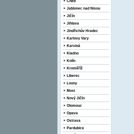
Cheb
Jablonec nad Nisou
Jičín
Jihlava
Jindřichův Hradec
Karlovy Vary
Karviná
Kladno
Kolín
Kroměříž
Liberec
Louny
Most
Nový Jičín
Olomouc
Opava
Ostrava
Pardubice