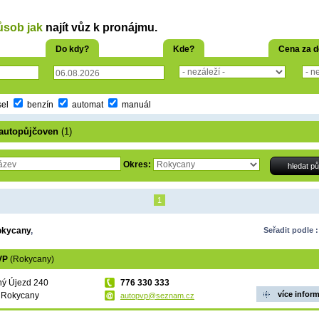
ůsob jak
najít vůz k pronájmu.
Do kdy?
Kde?
Cena za 
sel
benzín
automat
manuál
autopůjčoven
(1)
Okres:
1
okycany
,
Seřadit podle :
VP
(Rokycany)
ý Újezd 240
776 330 333
více infor
 Rokycany
autopvp@seznam.cz