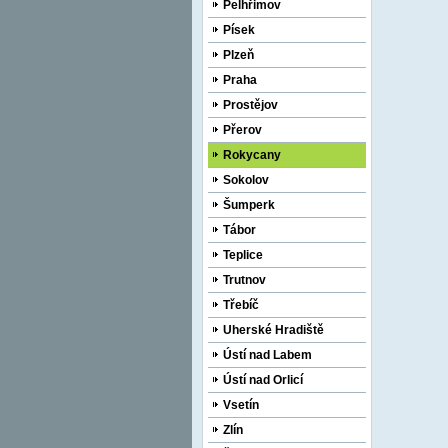
Pelhřimov
Písek
Plzeň
Praha
Prostějov
Přerov
Rokycany
Sokolov
Šumperk
Tábor
Teplice
Trutnov
Třebíč
Uherské Hradiště
Ústí nad Labem
Ústí nad Orlicí
Vsetín
Zlín