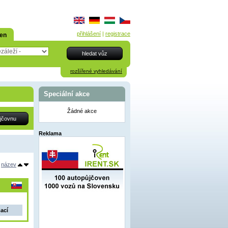
přihlášení
|
registrace
den
rozšířené vyhledávání
Speciální akce
Žádné akce
Reklama
název
mací