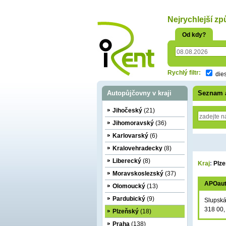
oriť
Nejrychlejší zp
Od kdy?
Rychlý filtr:
die
Autopůjčovny v kraji
Seznam 
Jihočeský
(21)
Jihomoravský
(36)
Karlovarský
(6)
Kralovehradecky
(8)
Liberecký
(8)
Kraj
:
Plz
Moravskoslezský
(37)
APOau
Olomoucký
(13)
Pardubický
(9)
Slupská
318 00,
Plzeňský
(18)
Praha
(138)