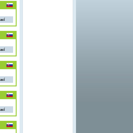
mací
mací
mací
mací