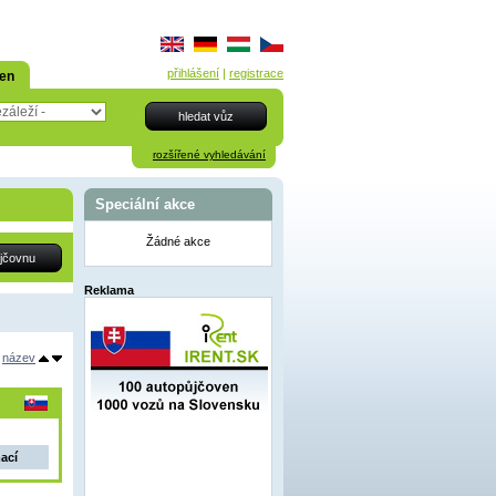
přihlášení
|
registrace
den
rozšířené vyhledávání
Speciální akce
Žádné akce
Reklama
název
mací