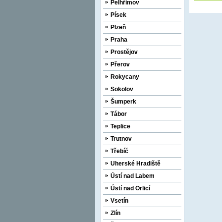
Pelhřimov
Písek
Plzeň
Praha
Prostějov
Přerov
Rokycany
Sokolov
Šumperk
Tábor
Teplice
Trutnov
Třebíč
Uherské Hradiště
Ústí nad Labem
Ústí nad Orlicí
Vsetín
Zlín