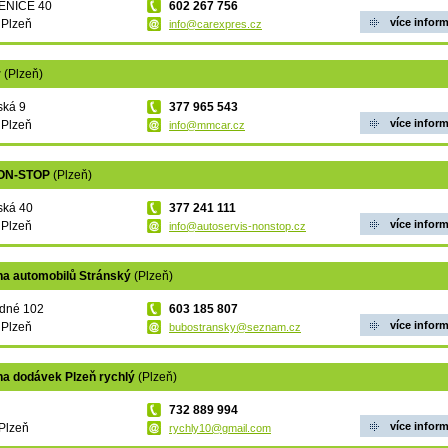
ENICE 40
602 267 756
více infor
 Plzeň
info@carexpres.cz
r
(Plzeň)
ská 9
377 965 543
více infor
 Plzeň
info@mmcar.cz
NON-STOP
(Plzeň)
ská 40
377 241 111
více infor
 Plzeň
info@autoservis-nonstop.cz
na automobilů Stránský
(Plzeň)
dné 102
603 185 807
více infor
 Plzeň
bubostransky@seznam.cz
na dodávek Plzeň rychlý
(Plzeň)
732 889 994
více infor
Plzeň
rychly10@gmail.com