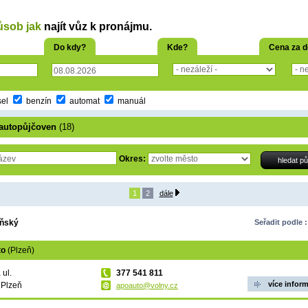
ůsob jak
najít vůz k pronájmu.
Do kdy?
Kde?
Cena za 
sel
benzín
automat
manuál
autopůjčoven
(18)
Okres:
1
2
dále
eňský
Seřadit podle :
to
(Plzeň)
 ul.
377 541 811
více infor
 Plzeň
apoauto@volny.cz