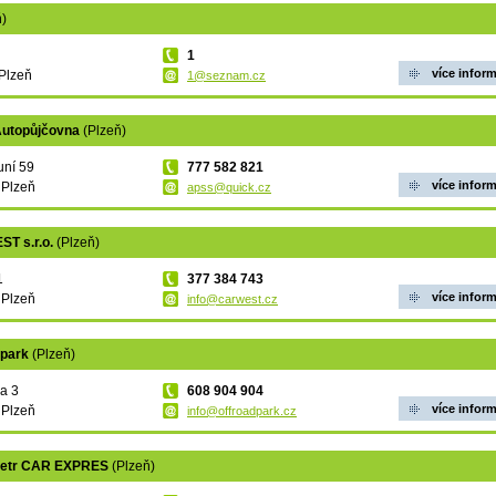
ň)
1
více infor
Plzeň
1@seznam.cz
utopůjčovna
(Plzeň)
uní 59
777 582 821
více infor
 Plzeň
apss@quick.cz
T s.r.o.
(Plzeň)
1
377 384 743
více infor
 Plzeň
info@carwest.cz
dpark
(Plzeň)
a 3
608 904 904
více infor
 Plzeň
info@offroadpark.cz
Petr CAR EXPRES
(Plzeň)