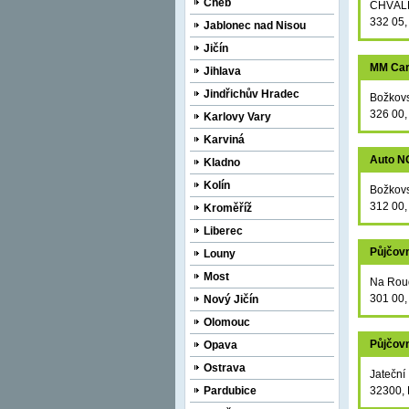
Cheb
CHVÁL
332 05,
Jablonec nad Nisou
Jičín
MM Ca
Jihlava
Jindřichův Hradec
Božkov
326 00,
Karlovy Vary
Karviná
Auto 
Kladno
Kolín
Božkov
312 00,
Kroměříž
Liberec
Půjčov
Louny
Most
Na Rou
301 00,
Nový Jičín
Olomouc
Půjčov
Opava
Ostrava
Jateční
Pardubice
32300, 