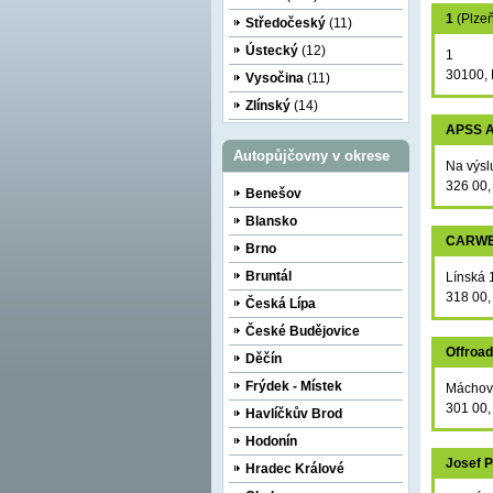
1
(Plze
Středočeský
(11)
Ústecký
(12)
1
30100, 
Vysočina
(11)
Zlínský
(14)
APSS A
Autopůjčovny v okrese
Na výsl
326 00,
Benešov
Blansko
CARWES
Brno
Bruntál
Línská 
318 00,
Česká Lípa
České Budějovice
Offroa
Děčín
Frýdek - Místek
Máchov
301 00,
Havlíčkův Brod
Hodonín
Josef 
Hradec Králové