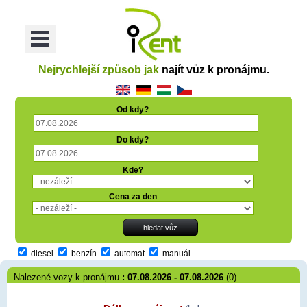
oriť
Otvoriť
Menu
Nejrychlejší způsob jak
najít vůz k pronájmu.
Od kdy?
Do kdy?
Kde?
Cena za den
diesel
benzín
automat
manuál
Nalezené vozy k pronájmu
: 07.08.2026 - 07.08.2026
(0)