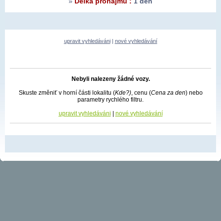
»
Délka pronájmu :
1 den
upravit vyhledáváni
|
nové vyhledávání
Nebyli nalezeny žádné vozy.
Skuste změniť v horní části lokalitu (
Kde?)
, cenu (
Cena za den
) nebo
parametry rychlého filtru.
upravit vyhledáváni
|
nové vyhledávání