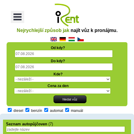
oriť
Otvoriť
Menu
Nejrychlejší způsob jak
najít vůz k pronájmu.
Od kdy?
Do kdy?
Kde?
Cena za den
diesel
benzín
automat
manuál
Seznam autopůjčoven
(7)