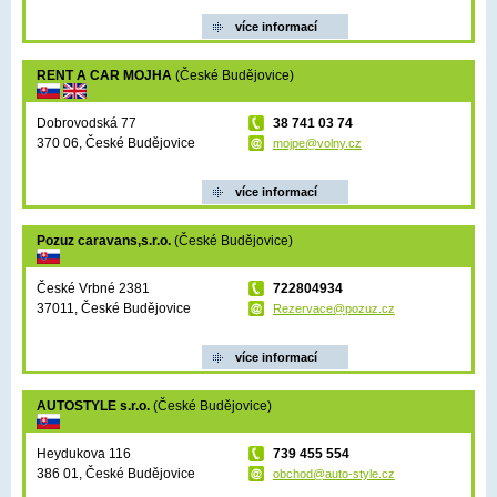
více informací
RENT A CAR MOJHA
(České Budějovice)
Dobrovodská 77
38 741 03 74
370 06, České Budějovice
mojpe@volny.cz
více informací
Pozuz caravans,s.r.o.
(České Budějovice)
České Vrbné 2381
722804934
37011, České Budějovice
Rezervace@pozuz.cz
více informací
AUTOSTYLE s.r.o.
(České Budějovice)
Heydukova 116
739 455 554
386 01, České Budějovice
obchod@auto-style.cz