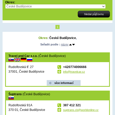
Okres:
1
Okres
:
České Budějovice
,
Seřadit podle :
název
Travel and Car s.r.o.
(České Budějovice)
Rudolfovská tř. 27
+420774006666
37001, České Budějovice
info@travelcar.cz
více informací
Šuptrans
(České Budějovice)
Rudolfovská 91A
387 412 321
370 01, České Budějovice
suptrans.cb@worldonline.cz